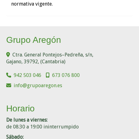
normativa vigente.
Grupo Aregón
Ctra. General Pontejos–Pedreña, s/n,
Gajano
,
39792
,
(Cantabria)
942 503 046
673 076 800
info
grupoaregon.es
Horario
De lunes a viernes:
de 08:30 a 19:00 ininterrumpido
Sábado: