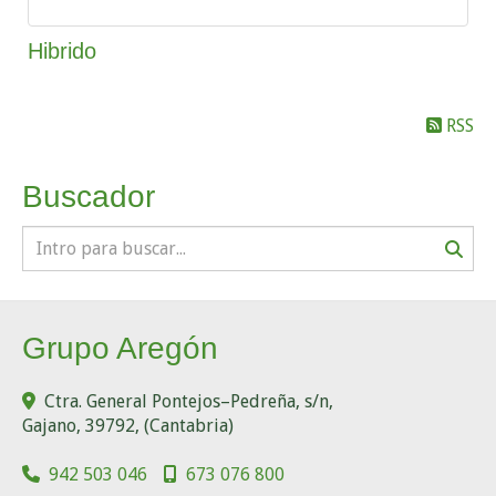
Hibrido
RSS
Buscador
Grupo Aregón
Ctra. General Pontejos–Pedreña, s/n,
Gajano
,
39792
,
(Cantabria)
942 503 046
673 076 800