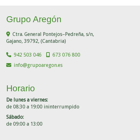
Grupo Aregón
Ctra. General Pontejos–Pedreña, s/n,
Gajano
,
39792
,
(Cantabria)
942 503 046
673 076 800
info
grupoaregon.es
Horario
De lunes a viernes:
de 08:30 a 19:00 ininterrumpido
Sábado:
de 09:00 a 13:00