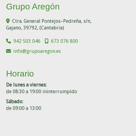
Grupo Aregón
Ctra. General Pontejos–Pedreña, s/n,
Gajano
,
39792
,
(Cantabria)
942 503 046
673 076 800
info
grupoaregon.es
Horario
De lunes a viernes:
de 08:30 a 19:00 ininterrumpido
Sábado:
de 09:00 a 13:00