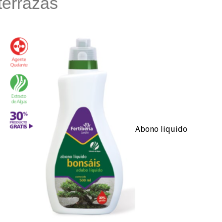
terrazas
Abono liquido