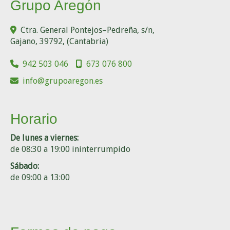
Grupo Aregón
Ctra. General Pontejos–Pedreña, s/n,
Gajano
,
39792
,
(Cantabria)
942 503 046
673 076 800
info
grupoaregon.es
Horario
De lunes a viernes:
de 08:30 a 19:00 ininterrumpido
Sábado:
de 09:00 a 13:00