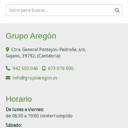
Grupo Aregón
Ctra. General Pontejos–Pedreña, s/n,
Gajano
,
39792
,
(Cantabria)
942 503 046
673 076 800
info
grupoaregon.es
Horario
De lunes a viernes:
de 08:30 a 19:00 ininterrumpido
Sábado: