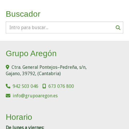
Buscador
Grupo Aregón
Ctra. General Pontejos–Pedreña, s/n,
Gajano
,
39792
,
(Cantabria)
942 503 046
673 076 800
info
grupoaregon.es
Horario
De lunes a viernes: