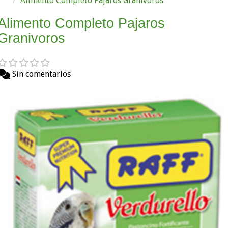
Alimento Completo Pajaros Granivoros
Alimento Completo Pajaros
Granivoros
Sin comentarios