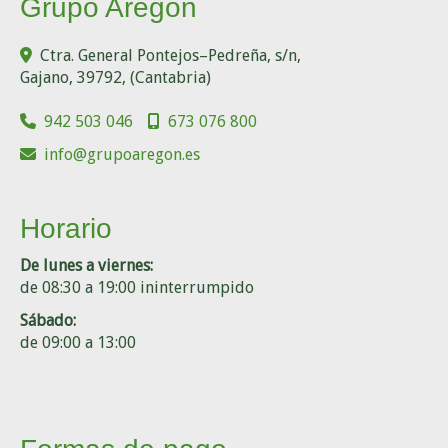
Grupo Aregón
Ctra. General Pontejos–Pedreña, s/n,
Gajano
,
39792
,
(Cantabria)
942 503 046
673 076 800
info
grupoaregon.es
Horario
De lunes a viernes:
de 08:30 a 19:00 ininterrumpido
Sábado:
de 09:00 a 13:00