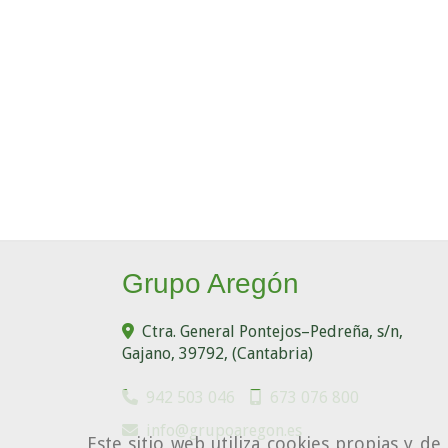
Grupo Aregón
Ctra. General Pontejos–Pedreña, s/n,
Gajano
,
39792
,
(Cantabria)
942 503 046
673 076 800
info
grupoaregon.es
Este sitio web utiliza cookies propias y d