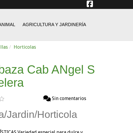
ANIMAL
AGRICULTURA Y JARDINERÍA
llas
Horticolas
baza Cab ANgel S
elera
Sin comentarios
a/Jardin/Horticola
TICAS Variedad especial para dulce y