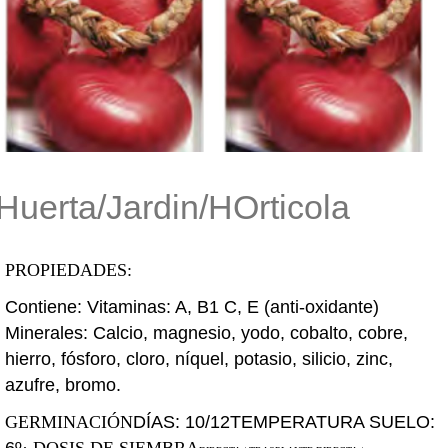
Huerta/Jardin/HOrticola
PROPIEDADES:
Contiene: Vitaminas: A, B1 C, E (anti-
oxidante)
Minerales: Calcio, magnesio,
yodo, cobalto, cobre,
hierro, fósforo,
cloro, níquel, potasio, silicio, zinc,
azufre, bromo.
DÍAS: 10/12
TEMPERATURA SUELO:
GERMINACIÓN
6º
· DOSIS DE SIEMBRA