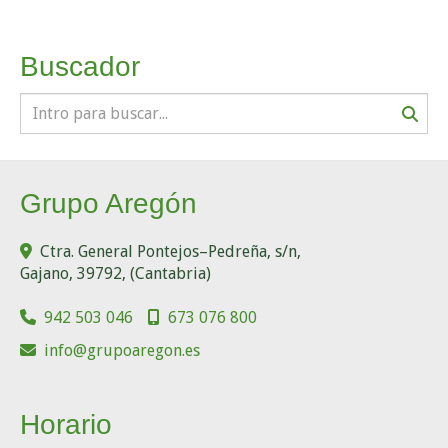
Buscador
Grupo Aregón
Ctra. General Pontejos–Pedreña, s/n,
Gajano
,
39792
,
(Cantabria)
942 503 046
673 076 800
info
grupoaregon.es
Horario