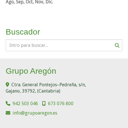
Ago, Sep, Oct, Nov, Dic.
Buscador
Grupo Aregón
Ctra. General Pontejos–Pedreña, s/n,
Gajano
,
39792
,
(Cantabria)
942 503 046
673 076 800
info
grupoaregon.es