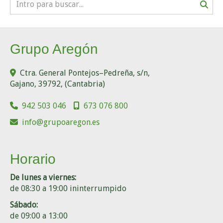
Grupo Aregón
Ctra. General Pontejos–Pedreña, s/n,
Gajano
,
39792
,
(Cantabria)
942 503 046
673 076 800
info
grupoaregon.es
Horario
De lunes a viernes:
de 08:30 a 19:00 ininterrumpido
Sábado:
de 09:00 a 13:00