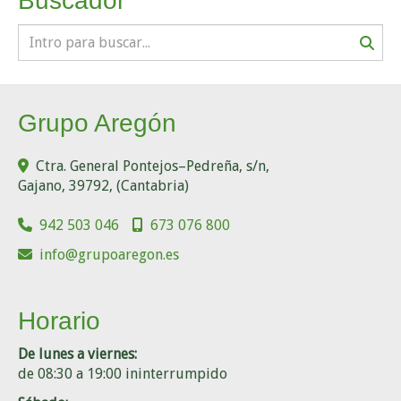
Buscador
Grupo Aregón
Ctra. General Pontejos–Pedreña, s/n,
Gajano
,
39792
,
(Cantabria)
942 503 046
673 076 800
info
grupoaregon.es
Horario
De lunes a viernes:
de 08:30 a 19:00 ininterrumpido