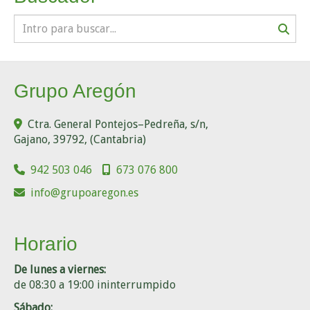
Grupo Aregón
Ctra. General Pontejos–Pedreña, s/n,
Gajano
,
39792
,
(Cantabria)
942 503 046
673 076 800
info
grupoaregon.es
Horario
De lunes a viernes:
de 08:30 a 19:00 ininterrumpido
Sábado: