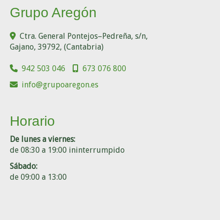
Grupo Aregón
Ctra. General Pontejos–Pedreña, s/n,
Gajano
,
39792
,
(Cantabria)
942 503 046
673 076 800
info
grupoaregon.es
Horario
De lunes a viernes:
de 08:30 a 19:00 ininterrumpido
Sábado:
de 09:00 a 13:00