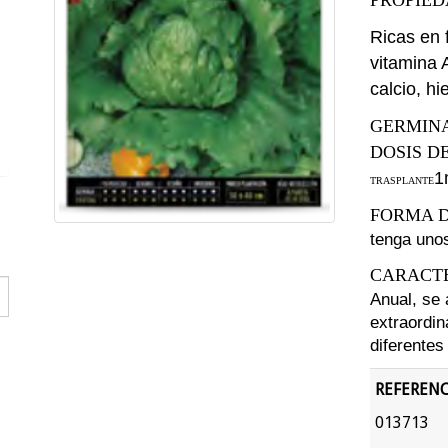
PROPIED
Ricas en 
vitamina 
calcio,
hi
GERMIN
DOSIS D
1
TRASPLANTE
FORMA D
tenga
unos
CARACTE
Anual, se
extraordin
diferentes
REFERENC
013713