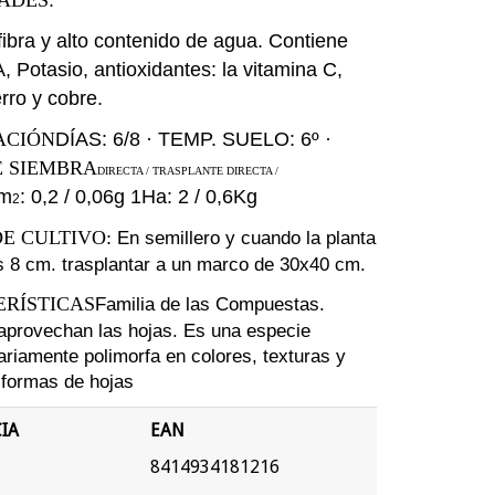
ADES:
fibra y alto contenido de
agua. Contiene
A, Potasio,
antioxidantes: la vitamina C,
erro y cobre.
DÍAS: 6/8 · TEMP. SUELO: 6º
ACIÓN
·
E SIEMBRA
DIRECTA / TRASPLANTE DIRECTA /
m
: 0,2 / 0,06g 1Ha: 2 / 0,6Kg
2
E CULTIVO:
En semillero y cuando la planta
 8 cm. trasplantar a un marco de
30x40 cm.
RÍSTICAS
Familia de las Compuestas.
aprovechan las hojas. Es una especie
ariamente polimorfa en colores,
texturas y
 formas de hojas
IA
EAN
8414934181216