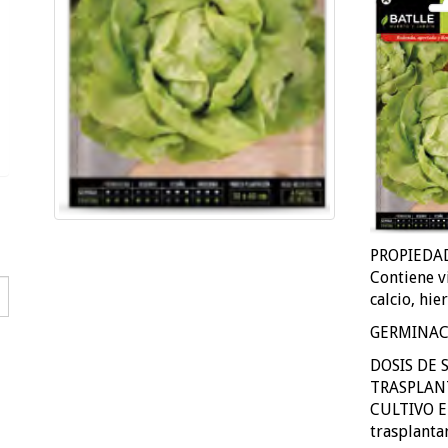
PROPIEDADE
Contiene vi
calcio, hie
GERMINACIÓ
DOSIS DE 
TRASPLANTE
CULTIVO En
trasplanta