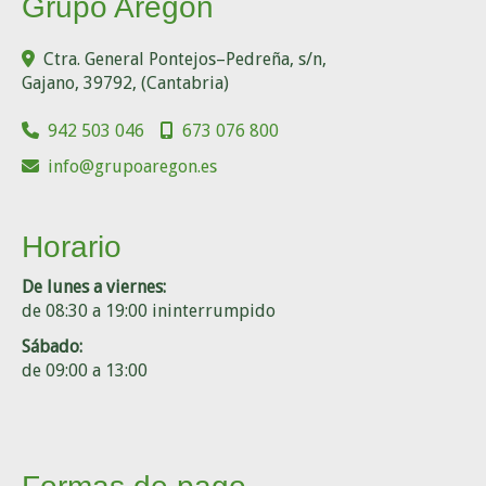
Grupo Aregón
Ctra. General Pontejos–Pedreña, s/n,
Gajano
,
39792
,
(Cantabria)
942 503 046
673 076 800
info
grupoaregon.es
Horario
De lunes a viernes:
de 08:30 a 19:00 ininterrumpido
Sábado:
de 09:00 a 13:00