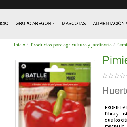
ICIO
GRUPO AREGÓN
MASCOTAS
ALIMENTACIÓN 
Inicio
Productos para agricultura y jardinería
Semi
Pimi
Huert
PROPIEDAD
fibra y ca
que los cít
magnesio, p