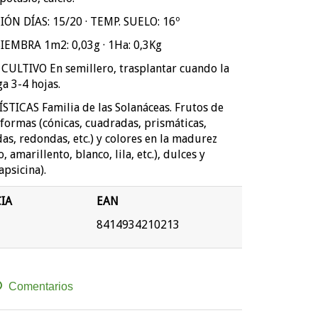
ÓN DÍAS: 15/20 · TEMP. SUELO: 16º
IEMBRA 1m2: 0,03g · 1Ha: 0,3Kg
ULTIVO En semillero, trasplantar cuando la
a 3-4 hojas.
TICAS Familia de las Solanáceas. Frutos de
 formas (cónicas, cuadradas, prismáticas,
as, redondas, etc.) y colores en la madurez
o, amarillento, blanco, lila, etc.), dulces y
apsicina).
IA
EAN
8414934210213
Comentarios