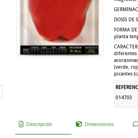
GERMINACI
DOSIS DE S
FORMA DE C
planta teng
CARACTERÍS
diferentes
acorazonad
(verde, roj
picantes (c
REFERENC
014703
Descripción
Dimensiones