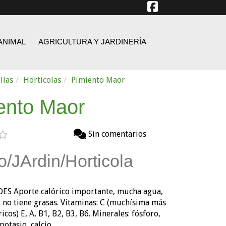
ANIMAL
AGRICULTURA Y JARDINERÍA
llas
Horticolas
Pimiento Maor
ento Maor
Sin comentarios
o/JArdin/Horticola
ES Aporte calórico importante, mucha agua,
si no tiene grasas. Vitaminas: C (muchísima más
ricos) E, A, B1, B2, B3, B6. Minerales: fósforo,
otasio, calcio.