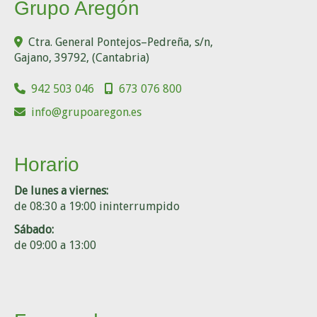
Grupo Aregón
Ctra. General Pontejos–Pedreña, s/n,
Gajano
,
39792
,
(Cantabria)
942 503 046
673 076 800
info
grupoaregon.es
Horario
De lunes a viernes:
de 08:30 a 19:00 ininterrumpido
Sábado:
de 09:00 a 13:00