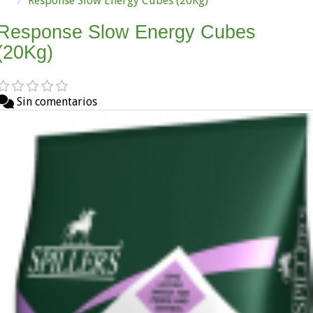
Response Slow Energy Cubes (20Kg)
Response Slow Energy Cubes
(20Kg)
Sin comentarios