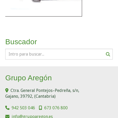
Buscador
Grupo Aregón
Ctra. General Pontejos–Pedreña, s/n,
Gajano
,
39792
,
(Cantabria)
942 503 046
673 076 800
info
grupoaregon.es