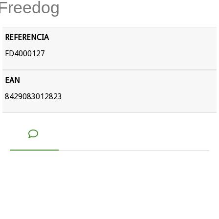
Freedog
REFERENCIA
FD4000127
EAN
8429083012823