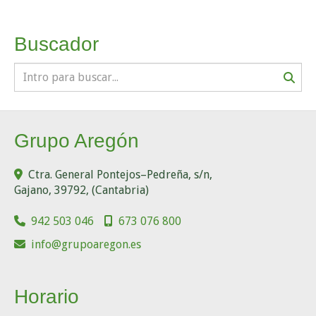
Buscador
Grupo Aregón
Ctra. General Pontejos–Pedreña, s/n,
Gajano
,
39792
,
(Cantabria)
942 503 046
673 076 800
info
grupoaregon.es
Horario