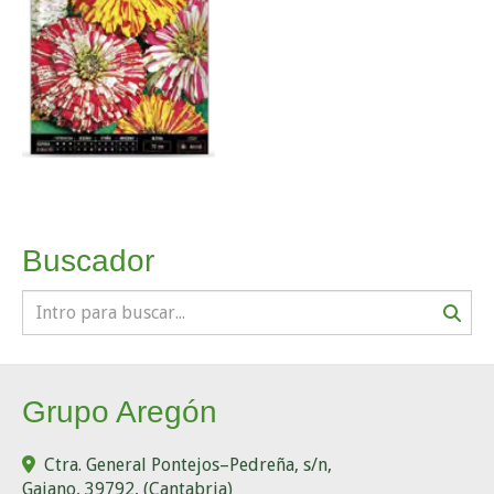
Buscador
Grupo Aregón
Ctra. General Pontejos–Pedreña, s/n,
Gajano
,
39792
,
(Cantabria)